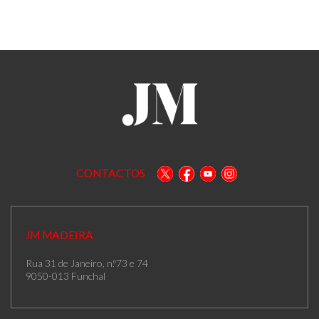
CONTACTOS
JM MADEIRA
Rua 31 de Janeiro, n.º73 e 74
9050-013 Funchal