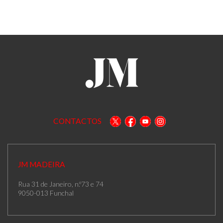
CONTACTOS
JM MADEIRA
Rua 31 de Janeiro, n.º73 e 74
9050-013 Funchal