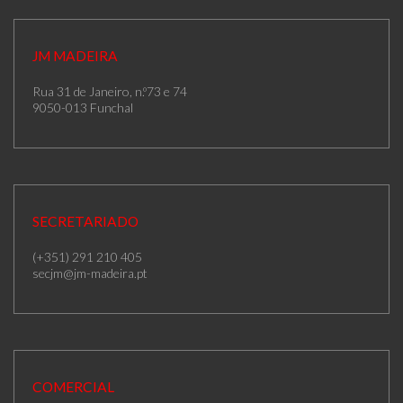
JM MADEIRA
Rua 31 de Janeiro, n.º73 e 74
9050-013 Funchal
SECRETARIADO
(+351) 291 210 405
secjm@jm-madeira.pt
COMERCIAL