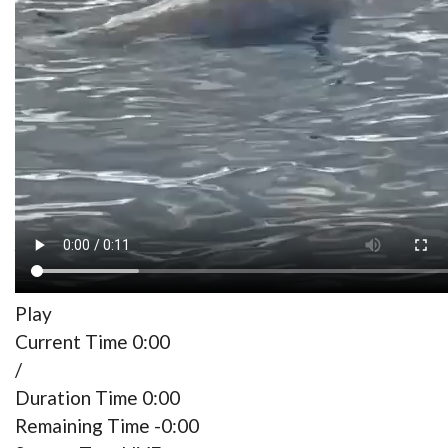
Numa praia, em Santa Cruz, banhistas depararam-se
esta manhã com um animal marinho morto a boiar
sobre a água.
Pelas imagens enviadas à redação, é possível ver que
o corpo se encontrava próximo ao calhau, embora
não seja notório qual o animal em questão, tendo
sido levantadas as hipóteses de se tratar de um
golfinho ou de uma foca.
Para já, o JM aguarda mais informações, sabendo
tratar-se de uma ocorrência numa área de veleiros e
barcos.
Play
Current Time
0:00
/
Duration Time
0:00
Remaining Time
-0:00