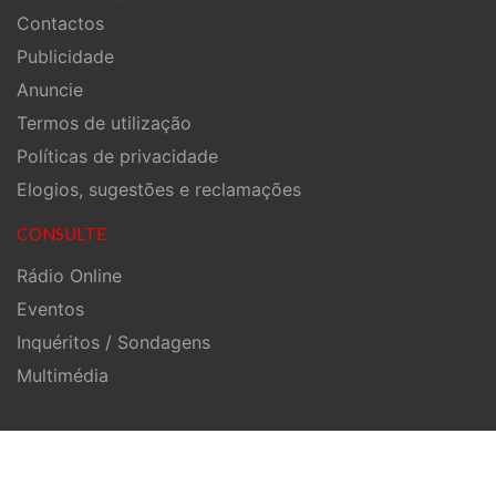
Contactos
Publicidade
Anuncie
Termos de utilização
Políticas de privacidade
Elogios, sugestões e reclamações
CONSULTE
Rádio Online
Eventos
Inquéritos / Sondagens
Multimédia