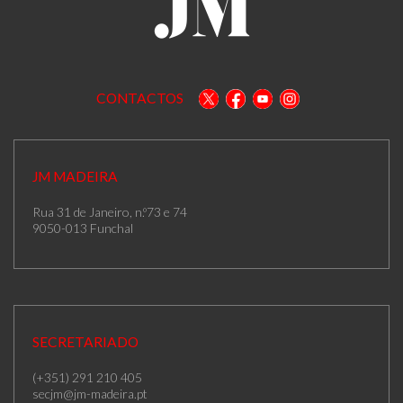
CONTACTOS
JM MADEIRA
Rua 31 de Janeiro, n.º73 e 74
9050-013 Funchal
SECRETARIADO
(+351) 291 210 405
secjm@jm-madeira.pt