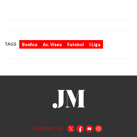
,
,
,
TAGS
Benfica
Ac. Viseu
Futebol
I Liga
CONTACTOS