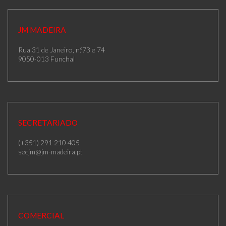
JM MADEIRA
Rua 31 de Janeiro, n.º73 e 74
9050-013 Funchal
SECRETARIADO
(+351) 291 210 405
secjm@jm-madeira.pt
COMERCIAL