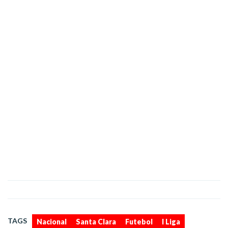
,
,
,
TAGS
Nacional
Santa Clara
Futebol
I Liga