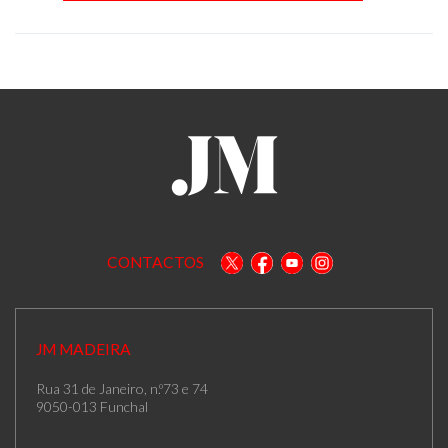
CONTACTOS
JM MADEIRA
Rua 31 de Janeiro, n.º73 e 74
9050-013 Funchal