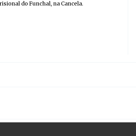
isional do Funchal, na Cancela.
,
,
,