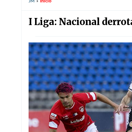
Início
JM
»
I Liga: Nacional derro