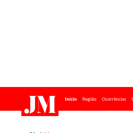
Início
Região
Ocorrências