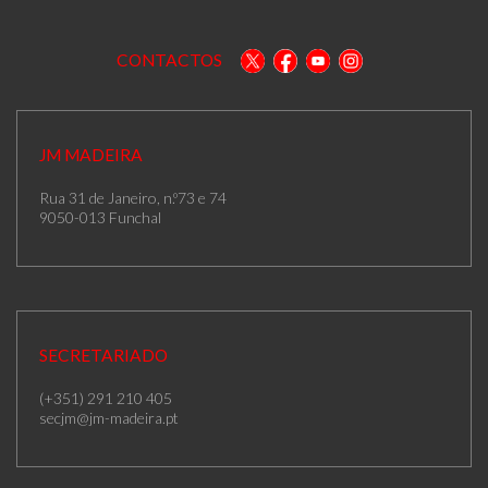
CONTACTOS
JM MADEIRA
Rua 31 de Janeiro, n.º73 e 74
9050-013 Funchal
SECRETARIADO
(+351) 291 210 405
secjm@jm-madeira.pt