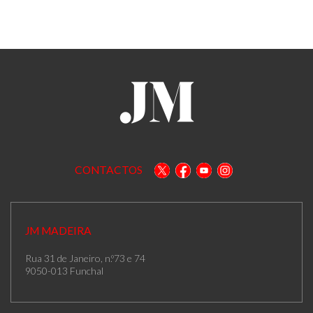
CONTACTOS
JM MADEIRA
Rua 31 de Janeiro, n.º73 e 74
9050-013 Funchal