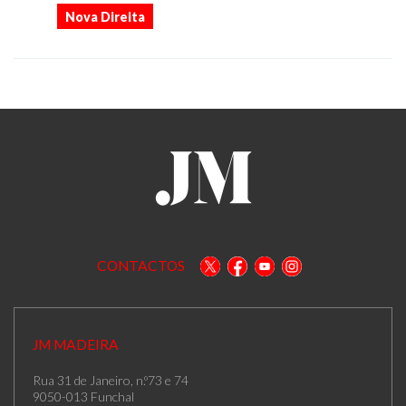
Nova Direita
CONTACTOS
JM MADEIRA
Rua 31 de Janeiro, n.º73 e 74
9050-013 Funchal