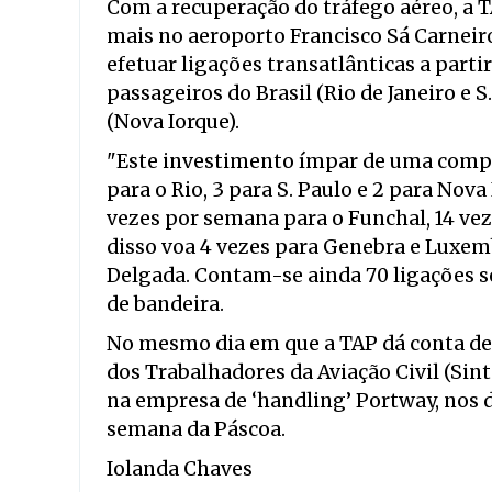
Com a recuperação do tráfego aéreo, a T
mais no aeroporto Francisco Sá Carneiro
efetuar ligações transatlânticas a parti
passageiros do Brasil (Rio de Janeiro e 
(Nova Iorque).
"Este investimento ímpar de uma compa
para o Rio, 3 para S. Paulo e 2 para Nov
vezes por semana para o Funchal, 14 vez
disso voa 4 vezes para Genebra e Luxem
Delgada. Contam-se ainda 70 ligações s
de bandeira.
No mesmo dia em que a TAP dá conta des
dos Trabalhadores da Aviação Civil (Sin
na empresa de ‘handling’ Portway, nos dias
semana da Páscoa.
Iolanda Chaves