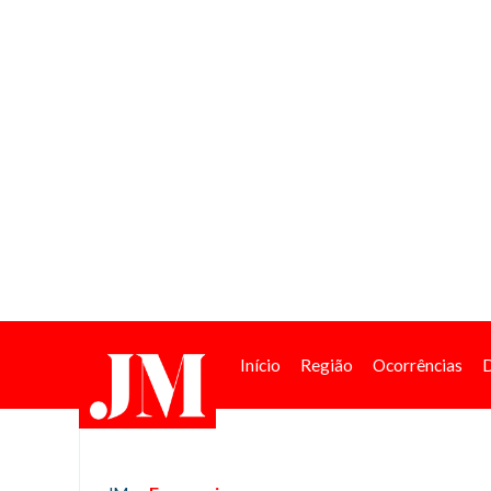
Início
Região
Ocorrências