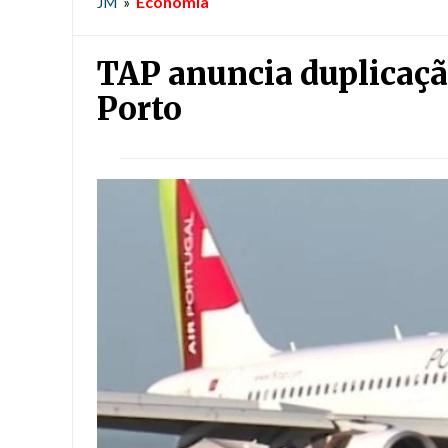
Economia
JM
»
TAP anuncia duplicação
Porto