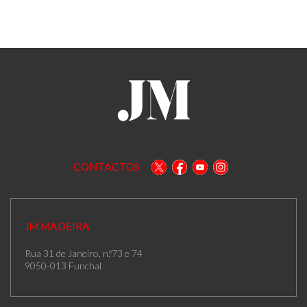
CONTACTOS
JM MADEIRA
Rua 31 de Janeiro, n.º73 e 74
9050-013 Funchal