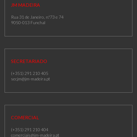
JM MADEIRA
Rua 31 de Janeiro, n.º73 e 74
9050-013 Funchal
SECRETARIADO
(+351) 291 210 405
secjm@jm-madeira.pt
COMERCIAL
(+351) 291 210 404
comerciais@jm-madeira.pt