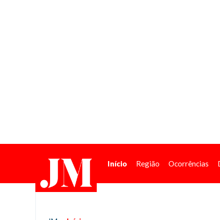
Início
Região
Ocorrências