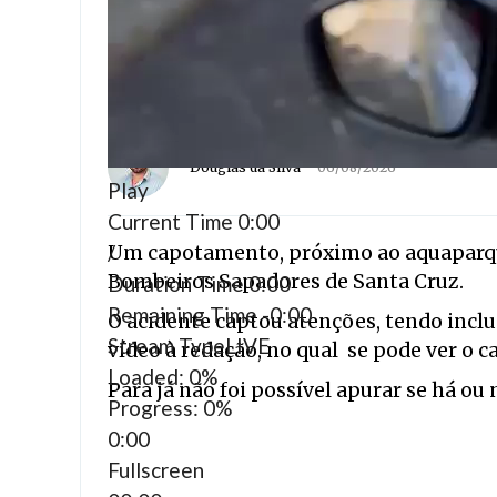
Douglas da Silva
06/08/2026
Play
Current Time
0:00
/
Um capotamento, próximo ao aquaparque,
Bombeiros Sapadores de Santa Cruz.
Duration Time
0:00
Remaining Time
-0:00
O acidente captou atenções, tendo incl
Stream Type
LIVE
vídeo à redação, no qual se pode ver o c
Loaded
: 0%
Para já não foi possível apurar se há ou 
Progress
: 0%
0:00
Fullscreen