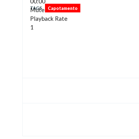
00:00
TAGS
Capotamento
Mute
Playback Rate
1