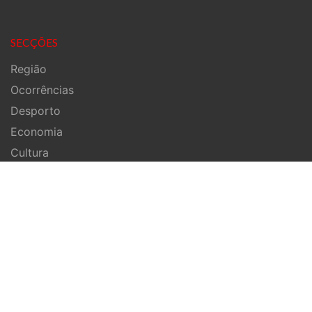
SECÇÕES
Região
Ocorrências
Desporto
Economia
Cultura
Nacional
Mundo
Pessoas
Religião
INFORMAÇÕES
Estatuto Editorial
Ficha Técnica