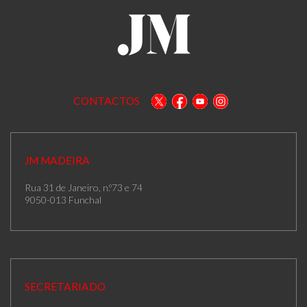
CONTACTOS
JM MADEIRA
Rua 31 de Janeiro, n.º73 e 74
9050-013 Funchal
SECRETARIADO