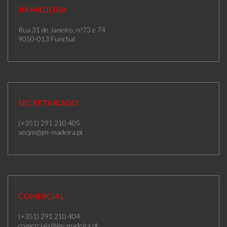
JM MADEIRA
Rua 31 de Janeiro, n.º73 e 74
9050-013 Funchal
SECRETARIADO
(+351) 291 210 405
secjm@jm-madeira.pt
COMERCIAL
(+351) 291 210 404
comerciais@jm-madeira.pt