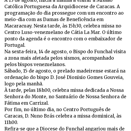
A 13 de agosto, inicia a manhã a visitar a Missão
Católica Portuguesa da Arquidiocese de Caracas. A
programação do dia prossegue com um encontro ao
meio-dia com as Damas de Beneficência em
Macaracuay. Nesta tarde, às 15h30, celebra missa no
Centro Luso-venezuelano de Cátia La Mar. O último
ponto da agenda é o encontro com o embaixador de
Portugal.
Na sexta-feira, 14 de agosto, o Bispo do Funchal visita
a zona mais afetada pelos sismos, acompanhado
pelos bispos venezuelanos.
Sábado, 15 de agosto, o prelado madeirense estará na
ordenação do bispo D. José Dionisio Gomes Gouveia,
logo pela manhã.
À tarde, pelas 18h00, celebra missa dedicada a Nossa
Senhora do Monte, no Santuário de Nossa Senhora de
Fátima em Carrizal.
Por fim, no último dia, no Centro Português de
Caracas, D. Nuno Brás celebra a missa dominical, às
11h00.
Refira-se que a Diocese do Funchal angariou mais de