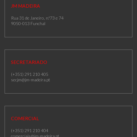
JM MADEIRA
Rua 31 de Janeiro, n.º73 e 74
9050-013 Funchal
SECRETARIADO
(+351) 291 210 405
secjm@jm-madeira.pt
COMERCIAL
(+351) 291 210 404
comerciais@jm-madeira.pt