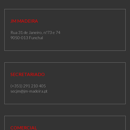
JM MADEIRA
Rua 31 de Janeiro, n.º73 e 74
9050-013 Funchal
SECRETARIADO
(+351) 291 210 405
secjm@jm-madeira.pt
COMERCIAL