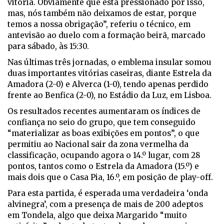
vitória. Obviamente que está pressionado por isso,
mas, nós também não deixamos de estar, porque
temos a nossa obrigação”, referiu o técnico, em
antevisão ao duelo com a formação beirã, marcado
para sábado, às 15:30.
Nas últimas três jornadas, o emblema insular somou
duas importantes vitórias caseiras, diante Estrela da
Amadora (2-0) e Alverca (1-0), tendo apenas perdido
frente ao Benfica (2-0), no Estádio da Luz, em Lisboa.
Os resultados recentes aumentaram os índices de
confiança no seio do grupo, que tem conseguido
“materializar as boas exibições em pontos”, o que
permitiu ao Nacional sair da zona vermelha da
classificação, ocupando agora o 14.º lugar, com 28
pontos, tantos como o Estrela da Amadora (15.º) e
mais dois que o Casa Pia, 16.º, em posição de play-off.
Para esta partida, é esperada uma verdadeira ‘onda
alvinegra’, com a presença de mais de 200 adeptos
em Tondela, algo que deixa Margarido “muito