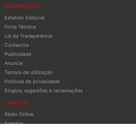
INFORMAÇÕES
Estatuto Editorial
Ficha Técnica
Lei da Transparência
Contactos
Publicidade
Anuncie
Termos de utilização
Políticas de privacidade
Elogios, sugestões e reclamações
CONSULTE
Rádio Online
Eventos
Inquéritos / Sondagens