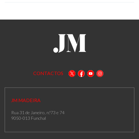
CONTACTOS
JM MADEIRA
Rua 31 de Janeiro, n.º73 e 74
9050-013 Funchal