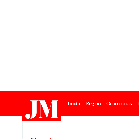
Início
Região
Ocorrências