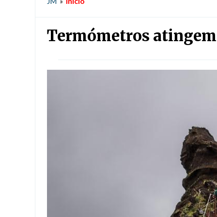
Início
JM
»
Termómetros atingem o