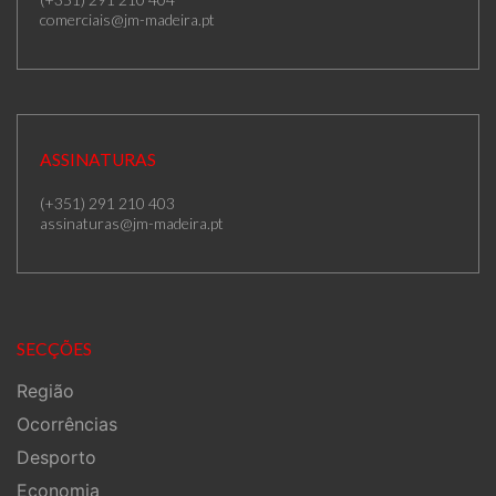
comerciais@jm-madeira.pt
ASSINATURAS
(+351) 291 210 403
assinaturas@jm-madeira.pt
SECÇÕES
Região
Ocorrências
Desporto
Economia