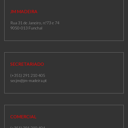
JM MADEIRA
Rua 31 de Janeiro, n.º73 e 74
9050-013 Funchal
SECRETARIADO
(+351) 291 210 405
secjm@jm-madeira.pt
COMERCIAL
(+351) 291 210 404