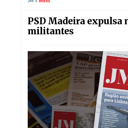
Início
JM
»
PSD Madeira expulsa 
militantes