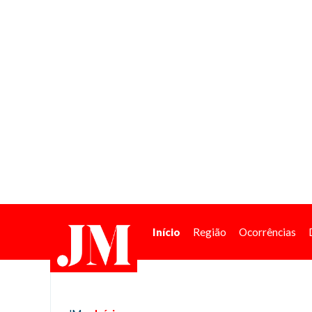
Início
Região
Ocorrências