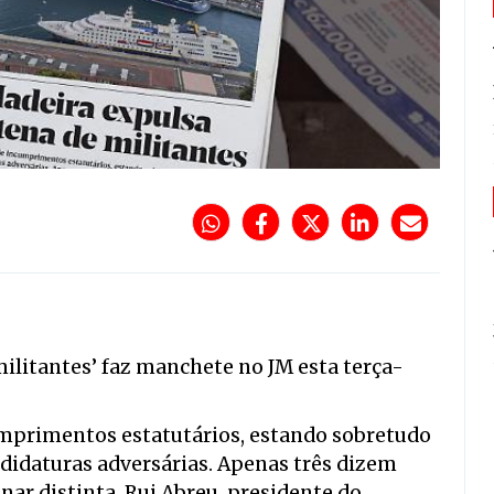
ilitantes’ faz manchete no JM esta terça-
umprimentos estatutários, estando sobretudo
didaturas adversárias. Apenas três dizem
inar distinta. Rui Abreu, presidente do