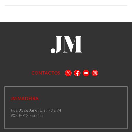
CONTACTOS
JM MADEIRA
Rua 31 de Janeiro, n.º73 e 74
9050-013 Funchal