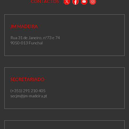
CONTACTOS
JM MADEIRA
Rua 31 de Janeiro, n.º73 e 74
9050-013 Funchal
SECRETARIADO
(+351) 291 210 405
secjm@jm-madeira.pt