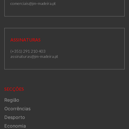
comerciais@jm-madeira.pt
ASSINATURAS
(+351) 291 210 403
assinaturas@jm-madeira.pt
SECÇÕES
Região
Ocorrências
Desporto
Economia