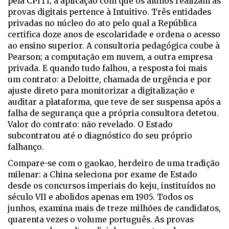
pela CPITI; a aplicação com que os alunos realizam as
provas digitais pertence à Intuitivo. Três entidades
privadas no núcleo do ato pelo qual a República
certifica doze anos de escolaridade e ordena o acesso
ao ensino superior. A consultoria pedagógica coube à
Pearson; a computação em nuvem, a outra empresa
privada. E quando tudo falhou, a resposta foi mais
um contrato: a Deloitte, chamada de urgência e por
ajuste direto para monitorizar a digitalização e
auditar a plataforma, que teve de ser suspensa após a
falha de segurança que a própria consultora detetou.
Valor do contrato: não revelado. O Estado
subcontratou até o diagnóstico do seu próprio
falhanço.
Compare-se com o
gaokao
, herdeiro de uma tradição
milenar: a China seleciona por exame de Estado
desde os concursos imperiais do
keju
, instituídos no
século VII e abolidos apenas em 1905. Todos os
junhos, examina mais de treze milhões de candidatos,
quarenta vezes o volume português. As provas