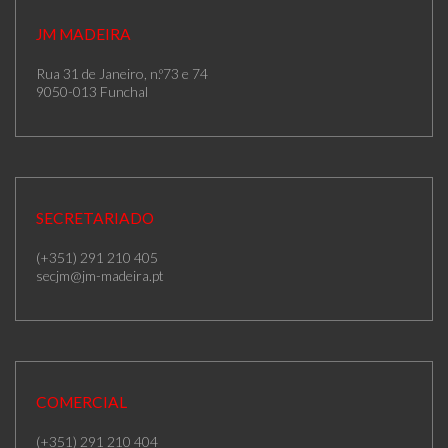
JM MADEIRA
Rua 31 de Janeiro, n.º73 e 74
9050-013 Funchal
SECRETARIADO
(+351) 291 210 405
secjm@jm-madeira.pt
COMERCIAL
(+351) 291 210 404