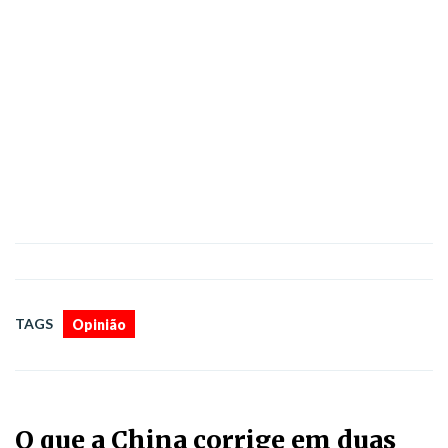
TAGS
Opinião
O que a China corrige em duas