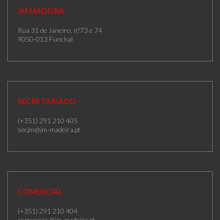
JM MADEIRA
Rua 31 de Janeiro, n.º73 e 74
9050-013 Funchal
SECRETARIADO
(+351) 291 210 405
secjm@jm-madeira.pt
COMERCIAL
(+351) 291 210 404
comerciais@jm-madeira.pt