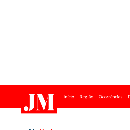
Início
Região
Ocorrências