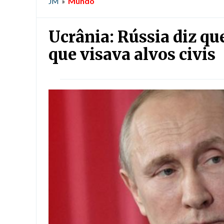
Mundo
JM
»
Ucrânia: Rússia diz qu
que visava alvos civis