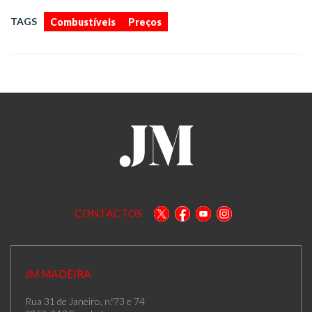
,
TAGS
Combustíveis
Preços
CONTACTOS
JM MADEIRA
Rua 31 de Janeiro, n.º73 e 74