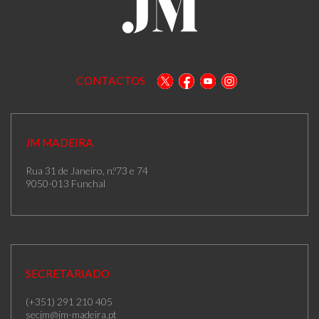
CONTACTOS
JM MADEIRA
Rua 31 de Janeiro, n.º73 e 74
9050-013 Funchal
SECRETARIADO
(+351) 291 210 405
secjm@jm-madeira.pt