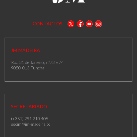
CONTACTOS
JM MADEIRA
Rua 31 de Janeiro, n.º73 e 74
9050-013 Funchal
SECRETARIADO
(+351) 291 210 405
secjm@jm-madeira.pt