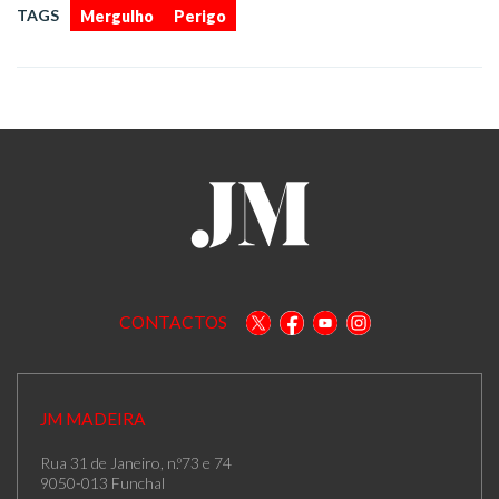
,
TAGS
Mergulho
Perigo
CONTACTOS
JM MADEIRA
Rua 31 de Janeiro, n.º73 e 74
9050-013 Funchal