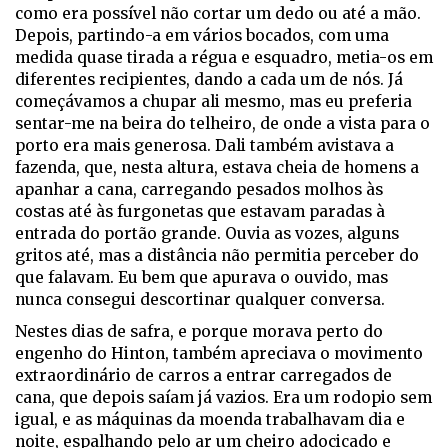
como era possível não cortar um dedo ou até a mão.
Depois, partindo-a em vários bocados, com uma
medida quase tirada a régua e esquadro, metia-os em
diferentes recipientes, dando a cada um de nós. Já
começávamos a chupar ali mesmo, mas eu preferia
sentar-me na beira do telheiro, de onde a vista para o
porto era mais generosa. Dali também avistava a
fazenda, que, nesta altura, estava cheia de homens a
apanhar a cana, carregando pesados molhos às
costas até às furgonetas que estavam paradas à
entrada do portão grande. Ouvia as vozes, alguns
gritos até, mas a distância não permitia perceber do
que falavam. Eu bem que apurava o ouvido, mas
nunca consegui descortinar qualquer conversa.
Nestes dias de safra, e porque morava perto do
engenho do Hinton, também apreciava o movimento
extraordinário de carros a entrar carregados de
cana, que depois saíam já vazios. Era um rodopio sem
igual, e as máquinas da moenda trabalhavam dia e
noite, espalhando pelo ar um cheiro adocicado e