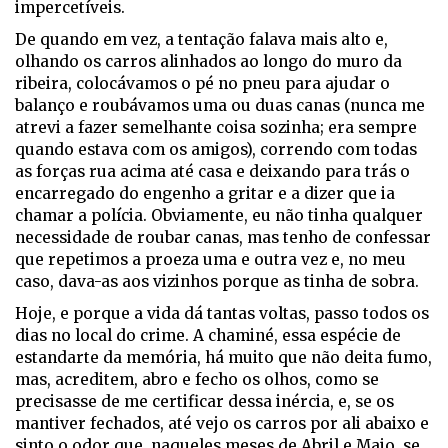
impercetíveis.
De quando em vez, a tentação falava mais alto e,
olhando os carros alinhados ao longo do muro da
ribeira, colocávamos o pé no pneu para ajudar o
balanço e roubávamos uma ou duas canas (nunca me
atrevi a fazer semelhante coisa sozinha; era sempre
quando estava com os amigos), correndo com todas
as forças rua acima até casa e deixando para trás o
encarregado do engenho a gritar e a dizer que ia
chamar a polícia. Obviamente, eu não tinha qualquer
necessidade de roubar canas, mas tenho de confessar
que repetimos a proeza uma e outra vez e, no meu
caso, dava-as aos vizinhos porque as tinha de sobra.
Hoje, e porque a vida dá tantas voltas, passo todos os
dias no local do crime. A chaminé, essa espécie de
estandarte da memória, há muito que não deita fumo,
mas, acreditem, abro e fecho os olhos, como se
precisasse de me certificar dessa inércia, e, se os
mantiver fechados, até vejo os carros por ali abaixo e
sinto o odor que, naqueles meses de Abril e Maio, se