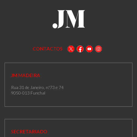
CONTACTOS
JM MADEIRA
Rua 31 de Janeiro, n.º73 e 74
9050-013 Funchal
SECRETARIADO