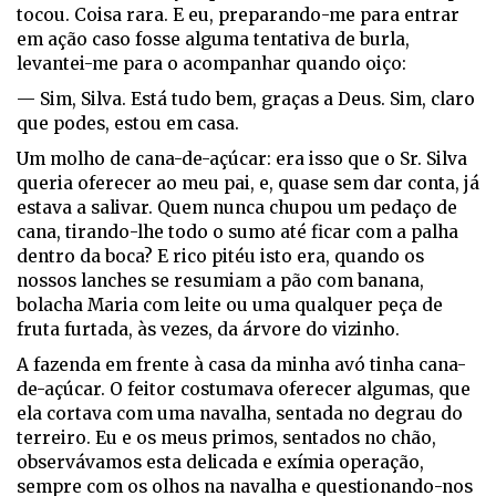
tocou. Coisa rara. E eu, preparando-me para entrar
em ação caso fosse alguma tentativa de burla,
levantei-me para o acompanhar quando oiço:
— Sim, Silva. Está tudo bem, graças a Deus. Sim, claro
que podes, estou em casa.
Um molho de cana-de-açúcar: era isso que o Sr. Silva
queria oferecer ao meu pai, e, quase sem dar conta, já
estava a salivar. Quem nunca chupou um pedaço de
cana, tirando-lhe todo o sumo até ficar com a palha
dentro da boca? E rico pitéu isto era, quando os
nossos lanches se resumiam a pão com banana,
bolacha Maria com leite ou uma qualquer peça de
fruta furtada, às vezes, da árvore do vizinho.
A fazenda em frente à casa da minha avó tinha cana-
de-açúcar. O feitor costumava oferecer algumas, que
ela cortava com uma navalha, sentada no degrau do
terreiro. Eu e os meus primos, sentados no chão,
observávamos esta delicada e exímia operação,
sempre com os olhos na navalha e questionando-nos