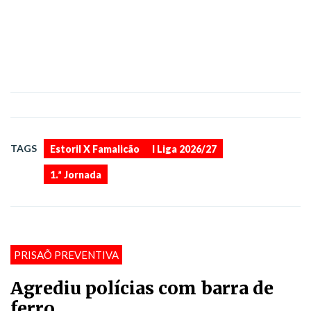
,
,
TAGS
Estoril X Famalicão
I Liga 2026/27
1.ª Jornada
PRISAÕ PREVENTIVA
Agrediu polícias com barra de
ferro