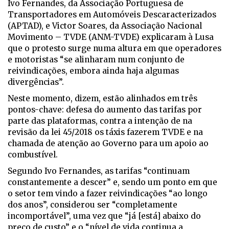
Ivo Fernandes, da Associação Portuguesa de
Transportadores em Automóveis Descaracterizados
(APTAD), e Victor Soares, da Associação Nacional
Movimento – TVDE (ANM-TVDE) explicaram à Lusa
que o protesto surge numa altura em que operadores
e motoristas “se alinharam num conjunto de
reivindicações, embora ainda haja algumas
divergências”.
Neste momento, dizem, estão alinhados em três
pontos-chave: defesa do aumento das tarifas por
parte das plataformas, contra a intenção de na
revisão da lei 45/2018 os táxis fazerem TVDE e na
chamada de atenção ao Governo para um apoio ao
combustível.
Segundo Ivo Fernandes, as tarifas “continuam
constantemente a descer” e, sendo um ponto em que
o setor tem vindo a fazer reivindicações “ao longo
dos anos”, considerou ser “completamente
incomportável”, uma vez que “já [está] abaixo do
preço de custo” e o “nível de vida continua a