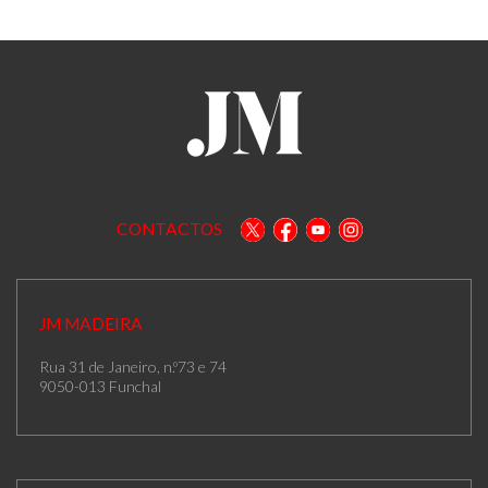
CONTACTOS
JM MADEIRA
Rua 31 de Janeiro, n.º73 e 74
9050-013 Funchal