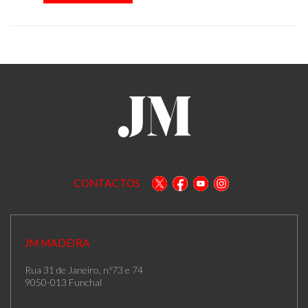
CONTACTOS
JM MADEIRA
Rua 31 de Janeiro, n.º73 e 74
9050-013 Funchal