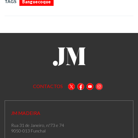
TAGS
Banguecoque
CONTACTOS
JM MADEIRA
Rua 31 de Janeiro, n.º73 e 74
9050-013 Funchal