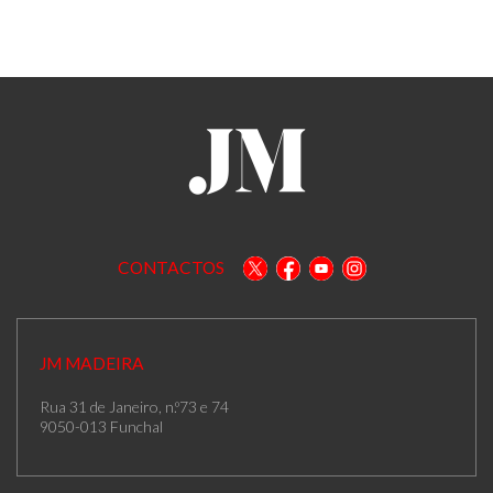
CONTACTOS
JM MADEIRA
Rua 31 de Janeiro, n.º73 e 74
9050-013 Funchal