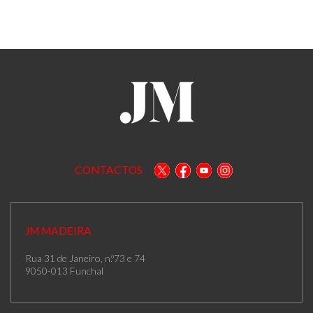
CONTACTOS
JM MADEIRA
Rua 31 de Janeiro, n.º73 e 74
9050-013 Funchal