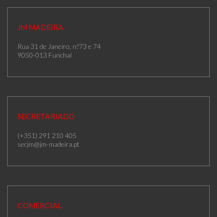
JM MADEIRA
Rua 31 de Janeiro, n.º73 e 74
9050-013 Funchal
SECRETARIADO
(+351) 291 210 405
secjm@jm-madeira.pt
COMERCIAL