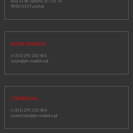
Rua 31 de Janeiro, n.º73 e 74
9050-013 Funchal
SECRETARIADO
(+351) 291 210 405
secjm@jm-madeira.pt
COMERCIAL
(+351) 291 210 404
comerciais@jm-madeira.pt