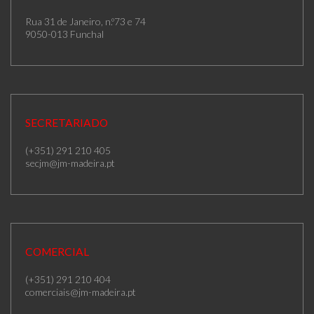
Rua 31 de Janeiro, n.º73 e 74
9050-013 Funchal
SECRETARIADO
(+351) 291 210 405
secjm@jm-madeira.pt
COMERCIAL
(+351) 291 210 404
comerciais@jm-madeira.pt