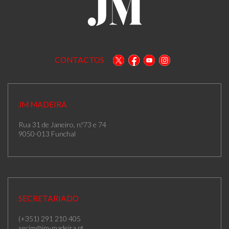
CONTACTOS
JM MADEIRA
Rua 31 de Janeiro, n.º73 e 74
9050-013 Funchal
SECRETARIADO
(+351) 291 210 405
secjm@jm-madeira.pt