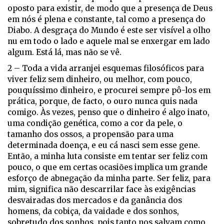
oposto para existir, de modo que a presença de Deus
em nós é plena e constante, tal como a presença do
Diabo. A desgraça do Mundo é este ser visível a olho
nu em todo o lado e aquele mal se enxergar em lado
algum. Está lá, mas não se vê.
2 – Toda a vida arranjei esquemas filosóficos para
viver feliz sem dinheiro, ou melhor, com pouco,
pouquíssimo dinheiro, e procurei sempre pô-los em
prática, porque, de facto, o ouro nunca quis nada
comigo. Às vezes, penso que o dinheiro é algo inato,
uma condição genética, como a cor da pele, o
tamanho dos ossos, a propensão para uma
determinada doença, e eu cá nasci sem esse gene.
Então, a minha luta consiste em tentar ser feliz com
pouco, o que em certas ocasiões implica um grande
esforço de abnegação da minha parte. Ser feliz, para
mim, significa não descarrilar face às exigências
desvairadas dos mercados e da ganância dos
homens, da cobiça, da vaidade e dos sonhos,
sobretudo dos sonhos, pois tanto nos salvam como