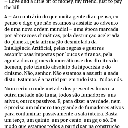
– Love and a little bit of money, my friend. Just to pay
the bill.
4 – Ao contrário do que muita gente diz e pensa, eu
penso e digo que não estamos a assistir ao advento
de uma nova ordem mundial – uma época marcada
por alterações climáticas, pela destruição acelerada
do planeta, pela afirmação desmiolada da
Inteligência Artificial, pelas regras e guerras
assombrosas impostas por loucos e tiranos, pela
agonia dos regimes democráticos e dos direitos do
homem, pelo triunfo absoluto da hipocrisia e do
cinismo. Não, senhor. Não estamos a assistir a nada
disto. Estamos é a participar em tudo isto. Todos nós.
Num recinto onde metade dos presentes fuma e a
outra metade não fuma, todos são fumadores: uns
ativos, outros passivos. E, para dizer a verdade, nem
é preciso um número tão grande de fumadores ativos
para contaminar passivamente a sala inteira. Basta
um terço, um quinto, um por cento, um gajo só. De
modo que estamos todos a participar na construção