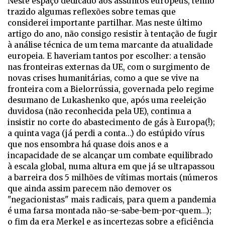
Neste espaço dedicado aos assuntos europeus, tenho
trazido algumas reflexões sobre temas que
considerei importante partilhar. Mas neste último
artigo do ano, não consigo resistir à tentação de fugir
à análise técnica de um tema marcante da atualidade
europeia. E haveriam tantos por escolher: a tensão
nas fronteiras externas da UE, com o surgimento de
novas crises humanitárias, como a que se vive na
fronteira com a Bielorrússia, governada pelo regime
desumano de Lukashenko que, após uma reeleição
duvidosa (não reconhecida pela UE), continua a
insistir no corte do abastecimento de gás à Europa(!);
a quinta vaga (já perdi a conta…) do estúpido vírus
que nos ensombra há quase dois anos e a
incapacidade de se alcançar um combate equilibrado
à escala global, numa altura em que já se ultrapassou
a barreira dos 5 milhões de vítimas mortais (números
que ainda assim parecem não demover os
"negacionistas" mais radicais, para quem a pandemia
é uma farsa montada não-se-sabe-bem-por-quem…);
o fim da era Merkel e as incertezas sobre a eficiência