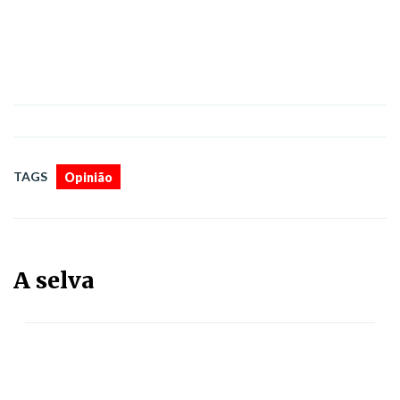
TAGS
Opinião
A selva