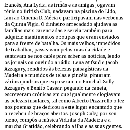
francês, Ana Lydia, as irmãs e as amigas jogavam
ténis no British Club, nadavam na piscina do Lido,
iam ao Cinema D. Mécia e participavam nas verbenas
da Quinta Vigia. O dinheiro arrecadado ajudava as
famílias mais carenciadas e servia também para
adquirir mantimentos e roupas que eram enviados
para a frente de batalha. Os mais velhos, impedidos
de trabalhar, passeavam pelas ruas da cidade e
sentavam-se nos cafés para saber as notícias, lendo
os jornais ou ouvindo a rádio. Lena Mifsud e Jacob
Azzagury, rendidos às belezas paisagísticas da
Madeira e munidos de telas e pincéis, pintaram
vários quadros que expuseram no Funchal. Solly
Azzagury e Benito Cassar, pegando na caneta,
escreveram crónicas em que igualmente elogiavam
as belezas insulares, tal como Alberto Pizzarello o fez
nos poemas que dedicou a este lugar encantado que
o recebeu de braços abertos. Joseph Cuby, por seu
turno, compôs a música
Vidinha da Madeira
e a
marcha
Gratidão
, celebrando a ilha e as suas gentes.