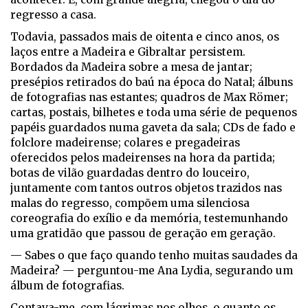
regresso a casa.
Todavia, passados mais de oitenta e cinco anos, os
laços entre a Madeira e Gibraltar persistem.
Bordados da Madeira sobre a mesa de jantar;
presépios retirados do baú na época do Natal; álbuns
de fotografias nas estantes; quadros de Max Römer;
cartas, postais, bilhetes e toda uma série de pequenos
papéis guardados numa gaveta da sala; CDs de fado e
folclore madeirense; colares e pregadeiras
oferecidos pelos madeirenses na hora da partida;
botas de vilão guardadas dentro do louceiro,
juntamente com tantos outros objetos trazidos nas
malas do regresso, compõem uma silenciosa
coreografia do exílio e da memória, testemunhando
uma gratidão que passou de geração em geração.
— Sabes o que faço quando tenho muitas saudades da
Madeira? — perguntou-me Ana Lydia, segurando um
álbum de fotografias.
Contava-me, com lágrimas nos olhos, o quanto os