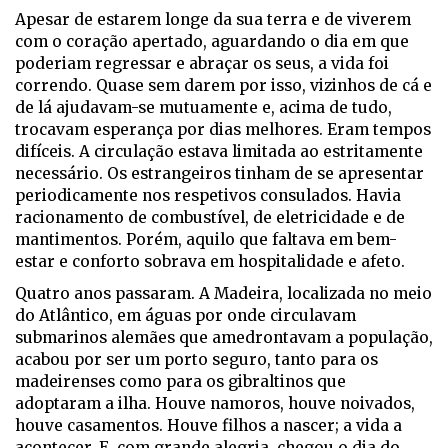
Apesar de estarem longe da sua terra e de viverem
com o coração apertado, aguardando o dia em que
poderiam regressar e abraçar os seus, a vida foi
correndo. Quase sem darem por isso, vizinhos de cá e
de lá ajudavam-se mutuamente e, acima de tudo,
trocavam esperança por dias melhores. Eram tempos
difíceis. A circulação estava limitada ao estritamente
necessário. Os estrangeiros tinham de se apresentar
periodicamente nos respetivos consulados. Havia
racionamento de combustível, de eletricidade e de
mantimentos. Porém, aquilo que faltava em bem-
estar e conforto sobrava em hospitalidade e afeto.
Quatro anos passaram. A Madeira, localizada no meio
do Atlântico, em águas por onde circulavam
submarinos alemães que amedrontavam a população,
acabou por ser um porto seguro, tanto para os
madeirenses como para os gibraltinos que
adoptaram a ilha. Houve namoros, houve noivados,
houve casamentos. Houve filhos a nascer; a vida a
acontecer. E, com grande alegria, chegou o dia do