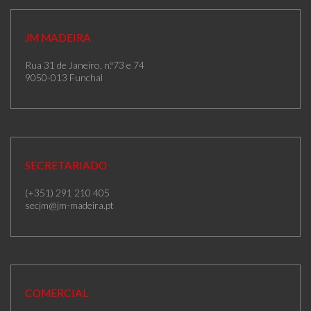
JM MADEIRA
Rua 31 de Janeiro, n.º73 e 74
9050-013 Funchal
SECRETARIADO
(+351) 291 210 405
secjm@jm-madeira.pt
COMERCIAL