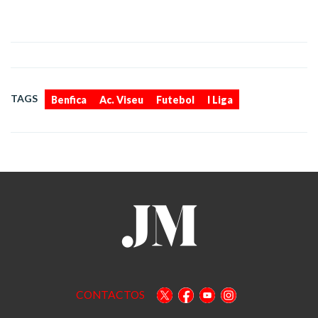
,
,
,
TAGS
Benfica
Ac. Viseu
Futebol
I Liga
CONTACTOS