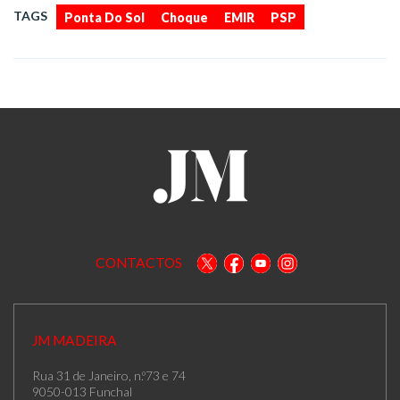
,
,
,
TAGS
Ponta Do Sol
Choque
EMIR
PSP
CONTACTOS
JM MADEIRA
Rua 31 de Janeiro, n.º73 e 74
9050-013 Funchal