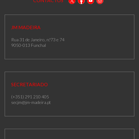
CONTACTOS
JM MADEIRA
Rua 31 de Janeiro, n.º73 e 74
9050-013 Funchal
SECRETARIADO
(+351) 291 210 405
secjm@jm-madeira.pt