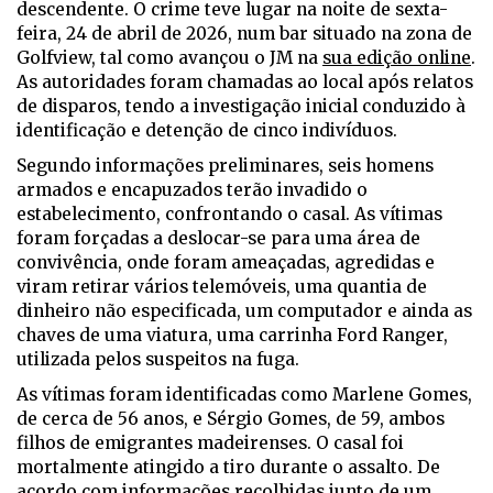
descendente. O crime teve lugar na noite de sexta-
feira, 24 de abril de 2026, num bar situado na zona de
Golfview, tal como avançou o JM na
sua edição online
.
As autoridades foram chamadas ao local após relatos
de disparos, tendo a investigação inicial conduzido à
identificação e detenção de cinco indivíduos.
Segundo informações preliminares, seis homens
armados e encapuzados terão invadido o
estabelecimento, confrontando o casal. As vítimas
foram forçadas a deslocar-se para uma área de
convivência, onde foram ameaçadas, agredidas e
viram retirar vários telemóveis, uma quantia de
dinheiro não especificada, um computador e ainda as
chaves de uma viatura, uma carrinha Ford Ranger,
utilizada pelos suspeitos na fuga.
As vítimas foram identificadas como Marlene Gomes,
de cerca de 56 anos, e Sérgio Gomes, de 59, ambos
filhos de emigrantes madeirenses. O casal foi
mortalmente atingido a tiro durante o assalto. De
acordo com informações recolhidas junto de um