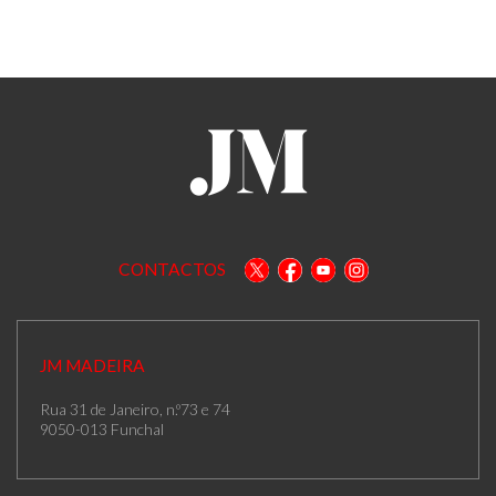
CONTACTOS
JM MADEIRA
Rua 31 de Janeiro, n.º73 e 74
9050-013 Funchal