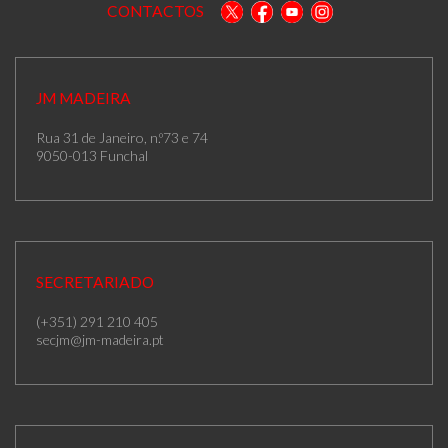
CONTACTOS
JM MADEIRA
Rua 31 de Janeiro, n.º73 e 74
9050-013 Funchal
SECRETARIADO
(+351) 291 210 405
secjm@jm-madeira.pt