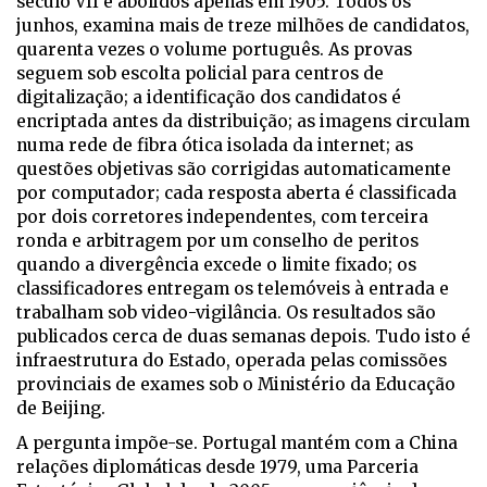
século VII e abolidos apenas em 1905. Todos os
junhos, examina mais de treze milhões de candidatos,
quarenta vezes o volume português. As provas
seguem sob escolta policial para centros de
digitalização; a identificação dos candidatos é
encriptada antes da distribuição; as imagens circulam
numa rede de fibra ótica isolada da internet; as
questões objetivas são corrigidas automaticamente
por computador; cada resposta aberta é classificada
por dois corretores independentes, com terceira
ronda e arbitragem por um conselho de peritos
quando a divergência excede o limite fixado; os
classificadores entregam os telemóveis à entrada e
trabalham sob video-vigilância. Os resultados são
publicados cerca de duas semanas depois. Tudo isto é
infraestrutura do Estado, operada pelas comissões
provinciais de exames sob o Ministério da Educação
de Beijing.
A pergunta impõe-se. Portugal mantém com a China
relações diplomáticas desde 1979, uma Parceria