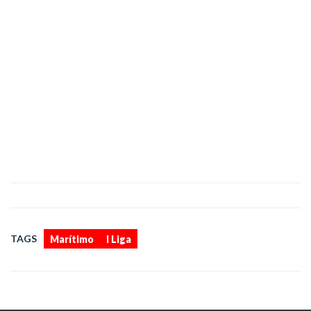
,
TAGS
Marítimo
I Liga