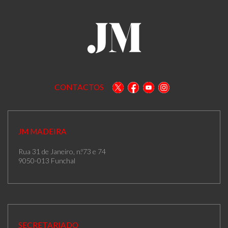
CONTACTOS
JM MADEIRA
Rua 31 de Janeiro, n.º73 e 74
9050-013 Funchal
SECRETARIADO