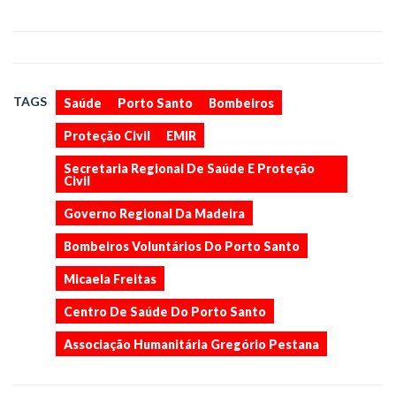
,
,
,
,
,
,
,
,
,
TAGS
Saúde
Porto Santo
Bombeiros
,
Proteção Civil
EMIR
Secretaria Regional De Saúde E Proteção
Civil
Governo Regional Da Madeira
Bombeiros Voluntários Do Porto Santo
Micaela Freitas
Centro De Saúde Do Porto Santo
Associação Humanitária Gregório Pestana